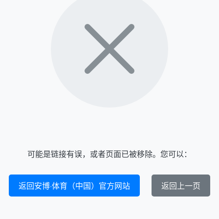
可能是链接有误，或者页面已被移除。您可以：
返回安博·体育（中国）官方网站
返回上一页